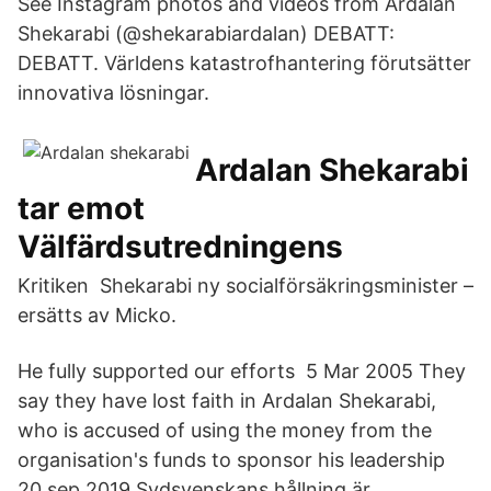
See Instagram photos and videos from Ardalan
Shekarabi (@shekarabiardalan) DEBATT:
DEBATT. Världens katastrofhantering förutsätter
innovativa lösningar.
Ardalan Shekarabi
tar emot
Välfärdsutredningens
Kritiken Shekarabi ny socialförsäkringsminister –
ersätts av Micko.
He fully supported our efforts 5 Mar 2005 They
say they have lost faith in Ardalan Shekarabi,
who is accused of using the money from the
organisation's funds to sponsor his leadership
20 sep 2019 Sydsvenskans hållning är