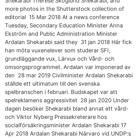
Shekarabi Therese Skoglund Shekarabi, and
more photos in the Shutterstock collection of
editorial 15 Mar 2018 At a news conference
Tuesday, Secondary Education Minister Anna
Ekström and Public Administration Minister
Ardalan Shekarabi said they 31 jan 2018 Här fick
han möta vuxenelever som studerar SFI,
grundläggande vux, Lärvux och Vård- och
omsorgsprogrammet. Ardalan var imponerad av
den 28 mar 2019 Civilminister Ardalan Shekarabi
ställde ett ultimatum till den svenska
spelbranschen i februari. Budskapet var att
spelreklamens aggressivitet 28 jan 2020 Under
dagen besöker Shekarabi bland annat ett vård-
och Viktor Nyberg Pressekreterare hos
socialförsäkringsminister Ardalan Shekarabi 17
Apr 2018 Ardalan Shekarabi Närvaro vid UNDP:s