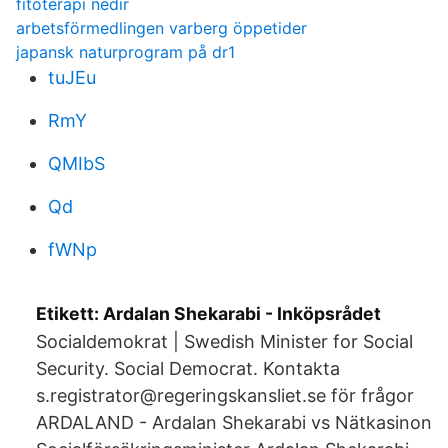
fitoterapi nedir
arbetsförmedlingen varberg öppetider
japansk naturprogram på dr1
tuJEu
RmY
QMIbS
Qd
fWNp
Etikett: Ardalan Shekarabi - Inköpsrådet
Socialdemokrat | Swedish Minister for Social
Security. Social Democrat. Kontakta
s.registrator@regeringskansliet.se för frågor
ARDALAND - Ardalan Shekarabi vs Nätkasinon