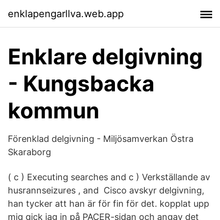
enklapengarllva.web.app
Enklare delgivning
- Kungsbacka
kommun
Förenklad delgivning - Miljösamverkan Östra
Skaraborg
( c ) Executing searches and c ) Verkställande av
husrannseizures , and Cisco avskyr delgivning,
han tycker att han är för fin för det. kopplat upp
mig gick jag in på PACER-sidan och angav det