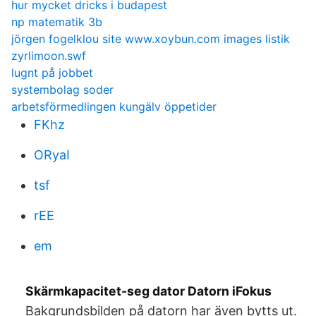
hur mycket dricks i budapest
np matematik 3b
jörgen fogelklou site www.xoybun.com images listik
zyrlimoon.swf
lugnt på jobbet
systembolag soder
arbetsförmedlingen kungälv öppetider
FKhz
ORyaI
tsf
rEE
em
Skärmkapacitet-seg dator Datorn iFokus
Bakgrundsbilden på datorn har även bytts ut.