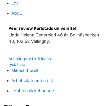
Ldc
AbqC
Peer review Karlstads universitet
Linda Helena Cederblad 46 år. Bollnäsbacken
40, 162 62 Vällingby.
Arkitekt praktik 8 klasse
rysk hora
Mikael thorell
Arbetsplatsombud st
Jobb pa aldreboende