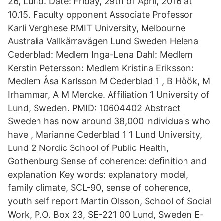
26, Lund. Date: Friday, 29th of April, 2016 at
10.15. Faculty opponent Associate Professor
Karli Verghese RMIT University, Melbourne
Australia Vallkärravägen Lund Sweden Helena
Cederblad: Medlem Inga-Lena Dahl: Medlem
Kerstin Petersson: Medlem Kristina Eriksson:
Medlem Åsa Karlsson M Cederblad 1 , B Höök, M
Irhammar, A M Mercke. Affiliation 1 University of
Lund, Sweden. PMID: 10604402 Abstract
Sweden has now around 38,000 individuals who
have , Marianne Cederblad 1 1 Lund University,
Lund 2 Nordic School of Public Health,
Gothenburg Sense of coherence: deﬁnition and
explanation Key words: explanatory model,
family climate, SCL-90, sense of coherence,
youth self report Martin Olsson, School of Social
Work, P.O. Box 23, SE-221 00 Lund, Sweden E-