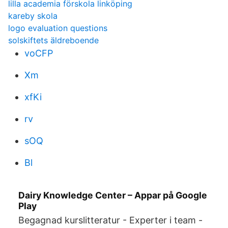
lilla academia förskola linköping
kareby skola
logo evaluation questions
solskiftets äldreboende
voCFP
Xm
xfKi
rv
sOQ
Bl
Dairy Knowledge Center – Appar på Google
Play
Begagnad kurslitteratur - Experter i team -